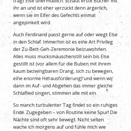
trägt Else unermüdlich. Schaut erste Bücher mit
ihr an und ist eher verzückt denn ärgerlich,
wenn sie im Eifer des Gefechts einmal
angepinkelt wird.
Auch Ferdinand passt gerne auf oder wiegt Else
in den Schlaf. Immerhin ist es eine Art Privileg
der Zu-Bett-Geh-Zeremonie beizuwohnen.
Alles muss mucksmäuschenstill sein bis Else
gestillt ist (vor allem für die Buben mit ihrem
kaum bezwingbaren Drang, sich zu bewegen,
eine enorme Herausforderung) und wenn wir
dann im Auf- und Abgehen das immer gleiche
Schlaflied singen, stimmen alle mit ein.
So manch turbulenter Tag findet so ein ruhiges
Ende. Zugegeben – von Routine keine Spur! Die
Nächte sind oft sehr bewegt. Nicht selten
wache ich morgens auf und fühle mich wie