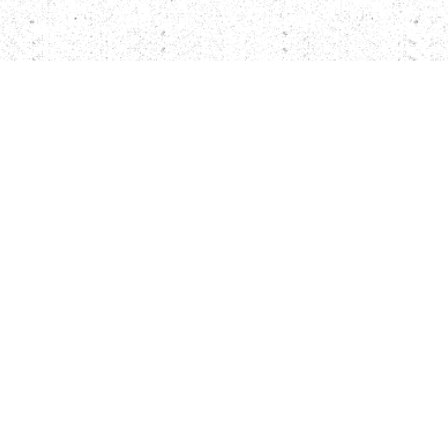
Hilfe! Nach Geburt
vertauscht!
Am Valentinstag gab’s wieder
Nachwuchs.
Kashaya (eine äußerst resolute Fleckviehkuh)
und Valentina (eine zierliche Limousin Dame,
die ihr erstes Kalb geboren hat) haben sich in
unserer Abkalbe Bucht gemeinsam auf die
Geburt vorbereitet und tatsächlich in derselben
Nacht gekalbt.
Etwas komisch war, dass sich Kashaya
offensichtlich um das falsche Kalb bemühte.
Liebevoll umrundete sie das kleine braune